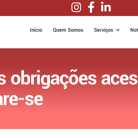
Início
Quem Somos
Serviços
Not
s obrigações aces
are-se