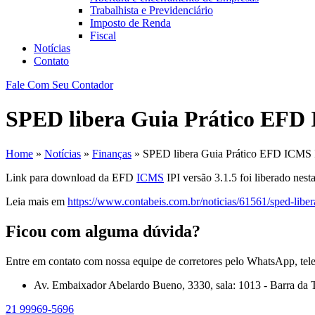
Trabalhista e Previdenciário
Imposto de Renda
Fiscal
Notícias
Contato
Fale Com Seu Contador
SPED libera Guia Prático EFD 
Home
»
Notícias
»
Finanças
»
SPED libera Guia Prático EFD ICMS I
Link para download da EFD
ICMS
IPI versão 3.1.5 foi liberado nest
Leia mais em
https://www.contabeis.com.br/noticias/61561/sped-libera
Ficou com alguma dúvida?
Entre em contato com nossa equipe de corretores pelo WhatsApp, tel
Av. Embaixador Abelardo Bueno, 3330, sala: 1013 - Barra da T
21 99969-5696