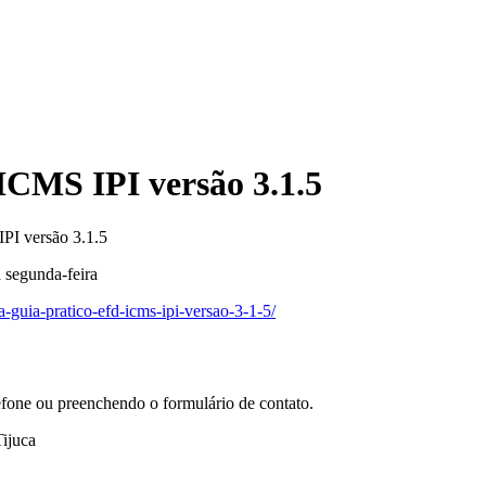
ICMS IPI versão 3.1.5
PI versão 3.1.5
a segunda-feira
-guia-pratico-efd-icms-ipi-versao-3-1-5/
efone ou preenchendo o formulário de contato.
ijuca