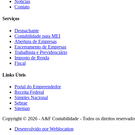
Notícias
Contato
Serviços
Despachante
Contabilidade para MEI
Abertura de Empresas
Encerramento de Empresas
Trabalhista e Previdenciário
Imposto de Renda
Fiscal
Links Úteis
Portal do Empreendedor
Receita Federal
Simples Nacional
Sebrae
Sitemap
Copyright © 2026 - A&F Contabilidade - Todos os direitos reservado
Desenvolvido por Weblocation