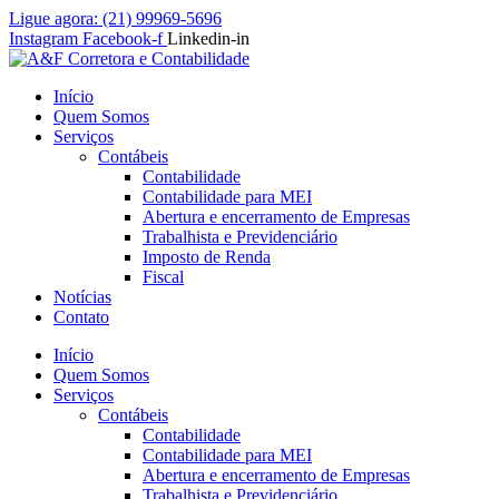
Ir
Ligue agora: (21) 99969-5696
para
Instagram
Facebook-f
Linkedin-in
o
conteúdo
Início
Quem Somos
Serviços
Contábeis
Contabilidade
Contabilidade para MEI
Abertura e encerramento de Empresas
Trabalhista e Previdenciário
Imposto de Renda
Fiscal
Notícias
Contato
Início
Quem Somos
Serviços
Contábeis
Contabilidade
Contabilidade para MEI
Abertura e encerramento de Empresas
Trabalhista e Previdenciário