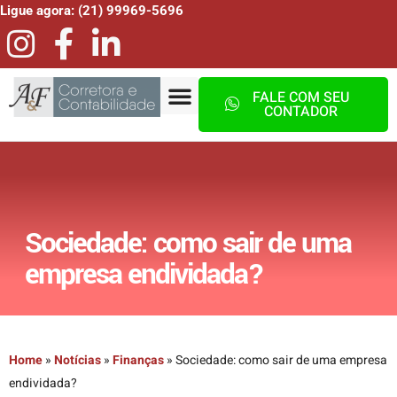
Ligue agora: (21) 99969-5696
FALE COM SEU
CONTADOR
Sociedade: como sair de uma
empresa endividada?
Home
»
Notícias
»
Finanças
»
Sociedade: como sair de uma empresa
endividada?