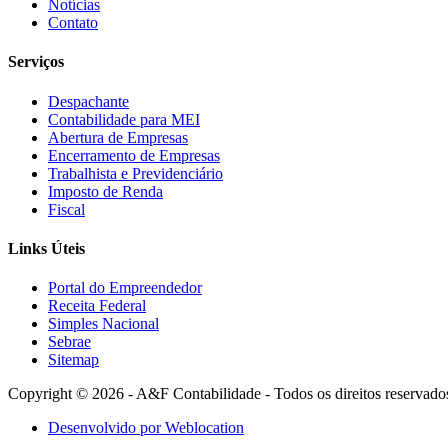
Notícias
Contato
Serviços
Despachante
Contabilidade para MEI
Abertura de Empresas
Encerramento de Empresas
Trabalhista e Previdenciário
Imposto de Renda
Fiscal
Links Úteis
Portal do Empreendedor
Receita Federal
Simples Nacional
Sebrae
Sitemap
Copyright © 2026 - A&F Contabilidade - Todos os direitos reservado
Desenvolvido por Weblocation