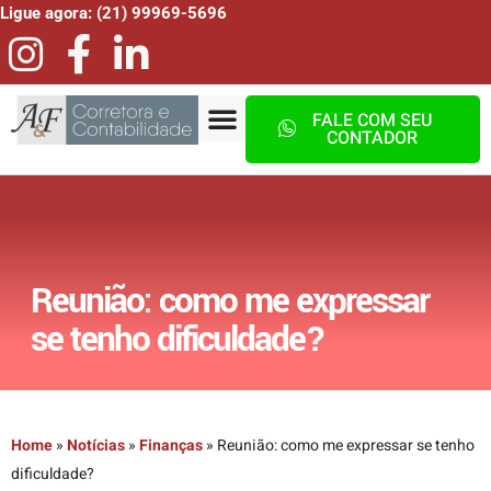
Ligue agora: (21) 99969-5696
FALE COM SEU
CONTADOR
Reunião: como me expressar
se tenho dificuldade?
Home
»
Notícias
»
Finanças
»
Reunião: como me expressar se tenho
dificuldade?