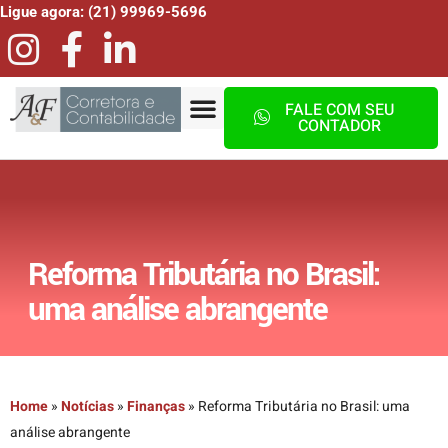
Ligue agora: (21) 99969-5696
FALE COM SEU
CONTADOR
Reforma Tributária no Brasil:
uma análise abrangente
Home
»
Notícias
»
Finanças
»
Reforma Tributária no Brasil: uma
análise abrangente