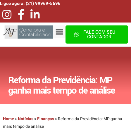
Ligue agora: (21) 99969-5696
FALE COM SEU
CONTADOR
Reforma da Previdência: MP
ganha mais tempo de análise
Home
»
Notícias
»
Finanças
»
Reforma da Previdência: MP ganha
mais tempo de análise