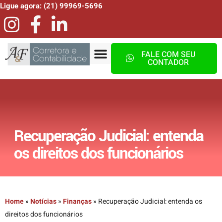
Ligue agora: (21) 99969-5696
FALE COM SEU
CONTADOR
Recuperação Judicial: entenda
os direitos dos funcionários
Home
»
Notícias
»
Finanças
»
Recuperação Judicial: entenda os
direitos dos funcionários