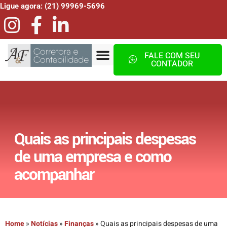
Ligue agora: (21) 99969-5696
FALE COM SEU
CONTADOR
Quais as principais despesas
de uma empresa e como
acompanhar
Home
»
Notícias
»
Finanças
»
Quais as principais despesas de uma