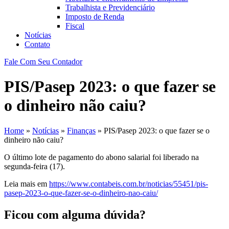
Trabalhista e Previdenciário
Imposto de Renda
Fiscal
Notícias
Contato
Fale Com Seu Contador
PIS/Pasep 2023: o que fazer se
o dinheiro não caiu?
Home
»
Notícias
»
Finanças
»
PIS/Pasep 2023: o que fazer se o
dinheiro não caiu?
O último lote de pagamento do abono salarial foi liberado na
segunda-feira (17).
Leia mais em
https://www.contabeis.com.br/noticias/55451/pis-
pasep-2023-o-que-fazer-se-o-dinheiro-nao-caiu/
Ficou com alguma dúvida?