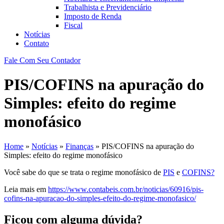
Trabalhista e Previdenciário
Imposto de Renda
Fiscal
Notícias
Contato
Fale Com Seu Contador
PIS/COFINS na apuração do
Simples: efeito do regime
monofásico
Home
»
Notícias
»
Finanças
»
PIS/COFINS na apuração do
Simples: efeito do regime monofásico
Você sabe do que se trata o regime monofásico de
PIS
e
COFINS?
Leia mais em
https://www.contabeis.com.br/noticias/60916/pis-
cofins-na-apuracao-do-simples-efeito-do-regime-monofasico/
Ficou com alguma dúvida?