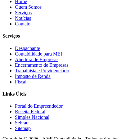
Home
Quem Somos
Serviços
Notícias
Contato
Serviços
Despachante
Contabilidade para MEI
Abertura de Empresas
Encerramento de Empresas
Trabalhista e Previdenciário
Imposto de Renda
Fiscal
Links Úteis
Portal do Empreendedor
Receita Federal
Simples Nacional
Sebrae
Sitemap
Copyright © 2026 - A&F Contabilidade - Todos os direitos