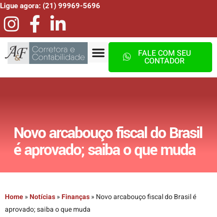
Ligue agora: (21) 99969-5696
FALE COM SEU
CONTADOR
Novo arcabouço fiscal do Brasil
é aprovado; saiba o que muda
Home
»
Notícias
»
Finanças
»
Novo arcabouço fiscal do Brasil é
aprovado; saiba o que muda