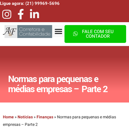
Ligue agora: (21) 99969-5696
FALE COM SEU
CONTADOR
Normas para pequenas e
médias empresas – Parte 2
Home
»
Notícias
»
Finanças
»
Normas para pequenas e médias
empresas – Parte 2