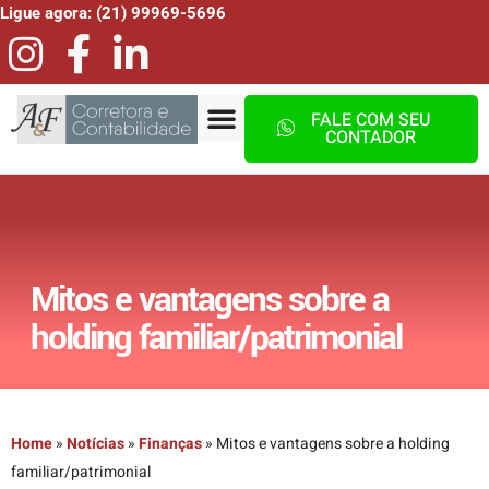
Ligue agora: (21) 99969-5696
FALE COM SEU
CONTADOR
Mitos e vantagens sobre a
holding familiar/patrimonial
Home
»
Notícias
»
Finanças
»
Mitos e vantagens sobre a holding
familiar/patrimonial