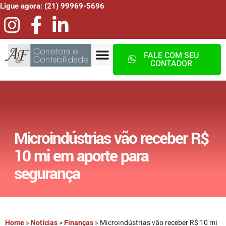
Ligue agora: (21) 99969-5696
FALE COM SEU
CONTADOR
Microindústrias vão receber R$
10 mi em aporte para
segurança
Home
»
Notícias
»
Finanças
»
Microindústrias vão receber R$ 10 mi