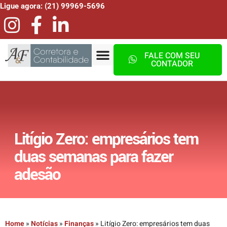
Ligue agora: (21) 99969-5696
FALE COM SEU
CONTADOR
Litígio Zero: empresários tem
duas semanas para fazer
adesão
Home
»
Notícias
»
Finanças
»
Litígio Zero: empresários tem duas