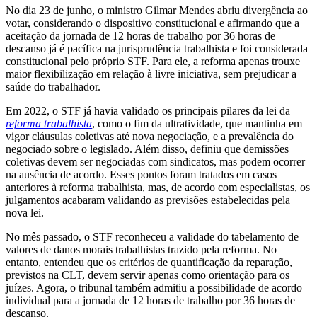
No dia 23 de junho, o ministro Gilmar Mendes abriu divergência ao
votar, considerando o dispositivo constitucional e afirmando que a
aceitação da jornada de 12 horas de trabalho por 36 horas de
descanso já é pacífica na jurisprudência trabalhista e foi considerada
constitucional pelo próprio STF. Para ele, a reforma apenas trouxe
maior flexibilização em relação à livre iniciativa, sem prejudicar a
saúde do trabalhador.
Em 2022, o STF já havia validado os principais pilares da lei da
reforma trabalhista
, como o fim da ultratividade, que mantinha em
vigor cláusulas coletivas até nova negociação, e a prevalência do
negociado sobre o legislado. Além disso, definiu que demissões
coletivas devem ser negociadas com sindicatos, mas podem ocorrer
na ausência de acordo. Esses pontos foram tratados em casos
anteriores à reforma trabalhista, mas, de acordo com especialistas, os
julgamentos acabaram validando as previsões estabelecidas pela
nova lei.
No mês passado, o STF reconheceu a validade do tabelamento de
valores de danos morais trabalhistas trazido pela reforma. No
entanto, entendeu que os critérios de quantificação da reparação,
previstos na CLT, devem servir apenas como orientação para os
juízes. Agora, o tribunal também admitiu a possibilidade de acordo
individual para a jornada de 12 horas de trabalho por 36 horas de
descanso.