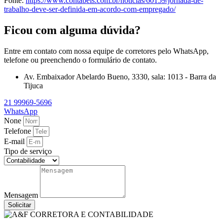
Fonte:
https://www.contabeis.com.br/noticias/60159/jornada-de-
trabalho-deve-ser-definida-em-acordo-com-empregado/
Ficou com alguma dúvida?
Entre em contato com nossa equipe de corretores pelo WhatsApp,
telefone ou preenchendo o formulário de contato.
Av. Embaixador Abelardo Bueno, 3330, sala: 1013 - Barra da
Tijuca
21 99969-5696
WhatsApp
None
Telefone
E-mail
Tipo de serviço
Mensagem
Solicitar