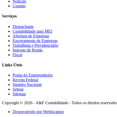
Notícias
Contato
Serviços
Despachante
Contabilidade para MEI
Abertura de Empresas
Encerramento de Empresas
Trabalhista e Previdenciário
Imposto de Renda
Fiscal
Links Úteis
Portal do Empreendedor
Receita Federal
Simples Nacional
Sebrae
Sitemap
Copyright © 2026 - A&F Contabilidade - Todos os direitos reservado
Desenvolvido por Weblocation