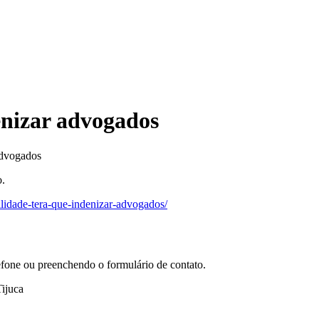
enizar advogados
advogados
o.
ilidade-tera-que-indenizar-advogados/
efone ou preenchendo o formulário de contato.
ijuca