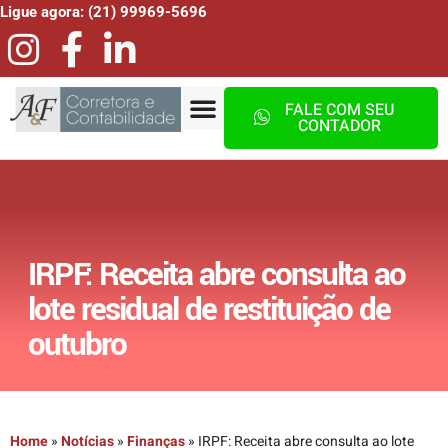
Ligue agora: (21) 99969-5696
FALE COM SEU
CONTADOR
IRPF: Receita abre consulta ao
lote residual de restituição de
outubro
Home
»
Notícias
»
Finanças
»
IRPF: Receita abre consulta ao lote