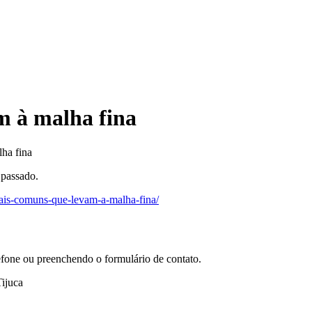
m à malha fina
ha fina
passado.
mais-comuns-que-levam-a-malha-fina/
efone ou preenchendo o formulário de contato.
ijuca