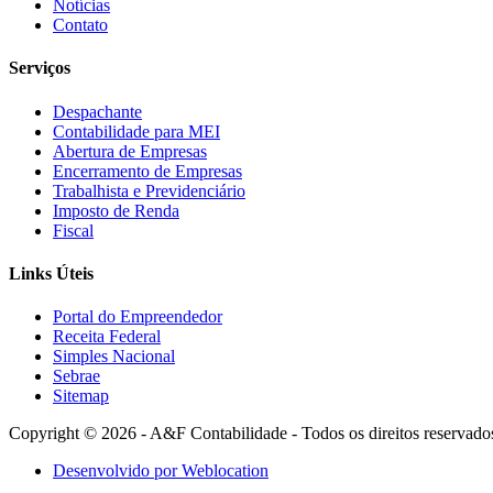
Notícias
Contato
Serviços
Despachante
Contabilidade para MEI
Abertura de Empresas
Encerramento de Empresas
Trabalhista e Previdenciário
Imposto de Renda
Fiscal
Links Úteis
Portal do Empreendedor
Receita Federal
Simples Nacional
Sebrae
Sitemap
Copyright © 2026 - A&F Contabilidade - Todos os direitos reservado
Desenvolvido por Weblocation