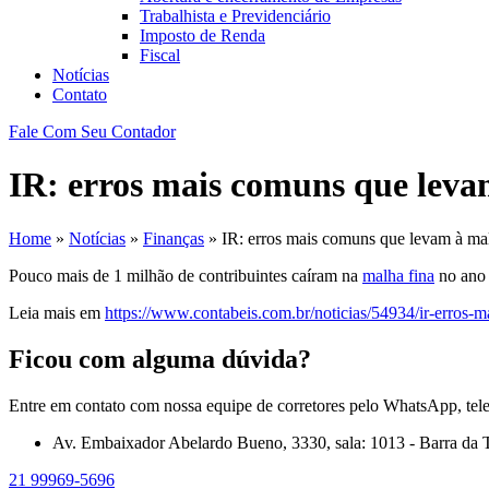
Trabalhista e Previdenciário
Imposto de Renda
Fiscal
Notícias
Contato
Fale Com Seu Contador
IR: erros mais comuns que leva
Home
»
Notícias
»
Finanças
»
IR: erros mais comuns que levam à mal
Pouco mais de 1 milhão de contribuintes caíram na
malha fina
no ano 
Leia mais em
https://www.contabeis.com.br/noticias/54934/ir-erros-
Ficou com alguma dúvida?
Entre em contato com nossa equipe de corretores pelo WhatsApp, tel
Av. Embaixador Abelardo Bueno, 3330, sala: 1013 - Barra da T
21 99969-5696