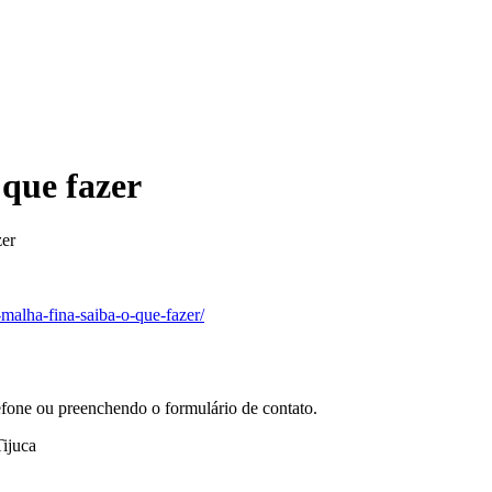
 que fazer
zer
-malha-fina-saiba-o-que-fazer/
efone ou preenchendo o formulário de contato.
ijuca