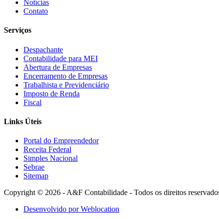
Notícias
Contato
Serviços
Despachante
Contabilidade para MEI
Abertura de Empresas
Encerramento de Empresas
Trabalhista e Previdenciário
Imposto de Renda
Fiscal
Links Úteis
Portal do Empreendedor
Receita Federal
Simples Nacional
Sebrae
Sitemap
Copyright © 2026 - A&F Contabilidade - Todos os direitos reservado
Desenvolvido por Weblocation