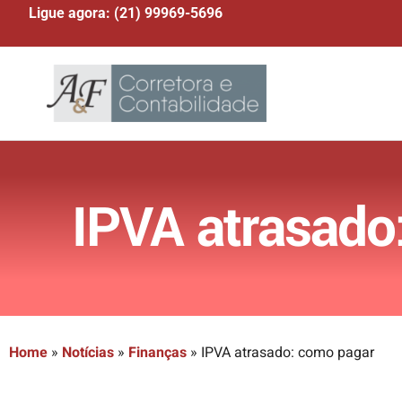
Ligue agora: (21) 99969-5696
IPVA atrasado
Home
»
Notícias
»
Finanças
»
IPVA atrasado: como pagar