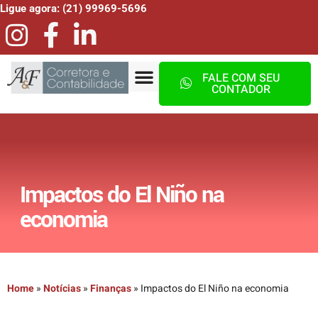
Ligue agora: (21) 99969-5696
FALE COM SEU
CONTADOR
Impactos do El Niño na
economia
Home
»
Notícias
»
Finanças
»
Impactos do El Niño na economia