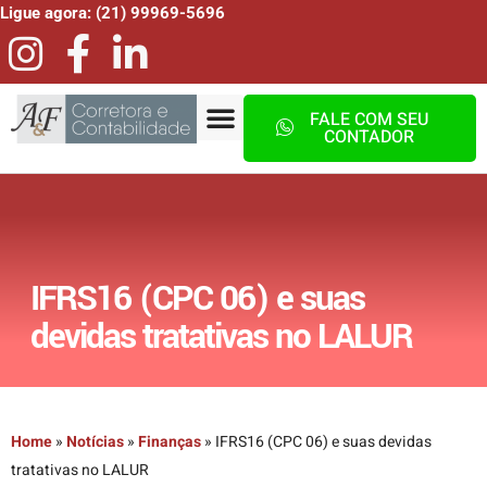
Ligue agora: (21) 99969-5696
FALE COM SEU
CONTADOR
IFRS16 (CPC 06) e suas
devidas tratativas no LALUR
Home
»
Notícias
»
Finanças
»
IFRS16 (CPC 06) e suas devidas
tratativas no LALUR