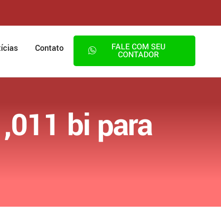
FALE COM SEU
ícias
Contato
CONTADOR
,011 bi para