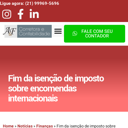
Ligue agora: (21) 99969-5696
FALE COM SEU
CONTADOR
Fim da isenção de imposto
sobre encomendas
internacionais
Home
»
Notícias
»
Finanças
»
Fim da isenção de imposto sobre