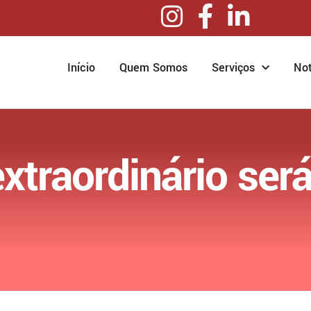
Início
Quem Somos
Serviços
Not
xtraordinário será