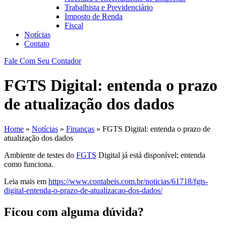
Trabalhista e Previdenciário
Imposto de Renda
Fiscal
Notícias
Contato
Fale Com Seu Contador
FGTS Digital: entenda o prazo
de atualização dos dados
Home
»
Notícias
»
Finanças
»
FGTS Digital: entenda o prazo de
atualização dos dados
Ambiente de testes do
FGTS
Digital já está disponível; entenda
como funciona.
Leia mais em
https://www.contabeis.com.br/noticias/61718/fgts-
digital-entenda-o-prazo-de-atualizacao-dos-dados/
Ficou com alguma dúvida?