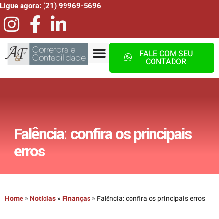
Ligue agora: (21) 99969-5696
FALE COM SEU
CONTADOR
Falência: confira os principais
erros
Home
»
Notícias
»
Finanças
»
Falência: confira os principais erros