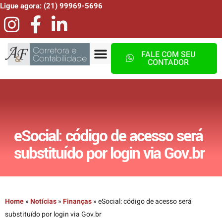
Ligue agora: (21) 99969-5696
FALE COM SEU
CONTADOR
eSocial: código de acesso será
substituído por login via Gov.br
Home
»
Notícias
»
Finanças
»
eSocial: código de acesso será
substituído por login via Gov.br