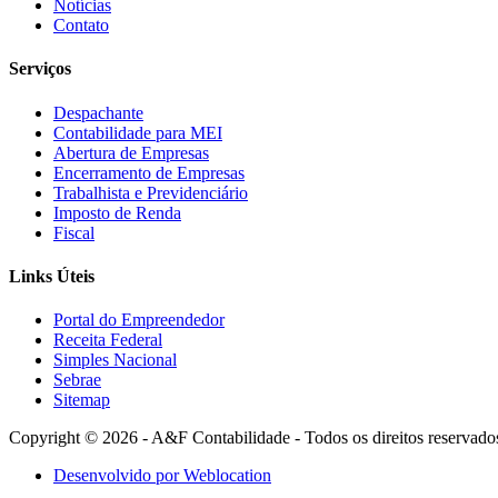
Notícias
Contato
Serviços
Despachante
Contabilidade para MEI
Abertura de Empresas
Encerramento de Empresas
Trabalhista e Previdenciário
Imposto de Renda
Fiscal
Links Úteis
Portal do Empreendedor
Receita Federal
Simples Nacional
Sebrae
Sitemap
Copyright © 2026 - A&F Contabilidade - Todos os direitos reservado
Desenvolvido por Weblocation