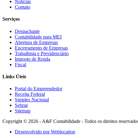
Notícias
Contato
Serviços
Despachante
Contabilidade para MEI
Abertura de Empresas
Encerramento de Empresas
Trabalhista e Previdenciário
Imposto de Renda
Fiscal
Links Úteis
Portal do Empreendedor
Receita Federal
Simples Nacional
Sebrae
Sitemap
Copyright © 2026 - A&F Contabilidade - Todos os direitos reservado
Desenvolvido por Weblocation