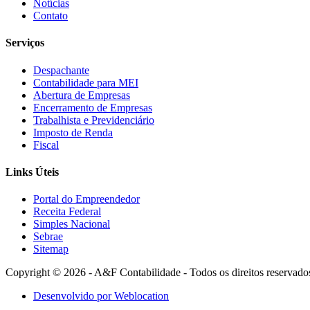
Notícias
Contato
Serviços
Despachante
Contabilidade para MEI
Abertura de Empresas
Encerramento de Empresas
Trabalhista e Previdenciário
Imposto de Renda
Fiscal
Links Úteis
Portal do Empreendedor
Receita Federal
Simples Nacional
Sebrae
Sitemap
Copyright © 2026 - A&F Contabilidade - Todos os direitos reservado
Desenvolvido por Weblocation