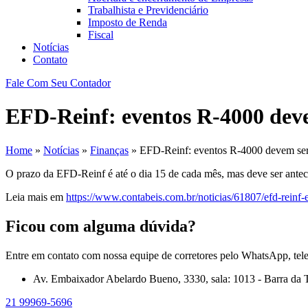
Trabalhista e Previdenciário
Imposto de Renda
Fiscal
Notícias
Contato
Fale Com Seu Contador
EFD-Reinf: eventos R-4000 devem
Home
»
Notícias
»
Finanças
»
EFD-Reinf: eventos R-4000 devem ser e
O prazo da EFD-Reinf é até o dia 15 de cada mês, mas deve ser antec
Leia mais em
https://www.contabeis.com.br/noticias/61807/efd-reinf-
Ficou com alguma dúvida?
Entre em contato com nossa equipe de corretores pelo WhatsApp, tel
Av. Embaixador Abelardo Bueno, 3330, sala: 1013 - Barra da T
21 99969-5696