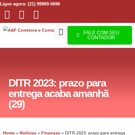
Ligue agora: (21) 99969-5696
FALE COM SEU
CONTADOR
DITR 2023: prazo para
entrega acaba amanhã
(29)
Home
»
Notícias
»
Finanças
»
DITR 2023: prazo para entrega