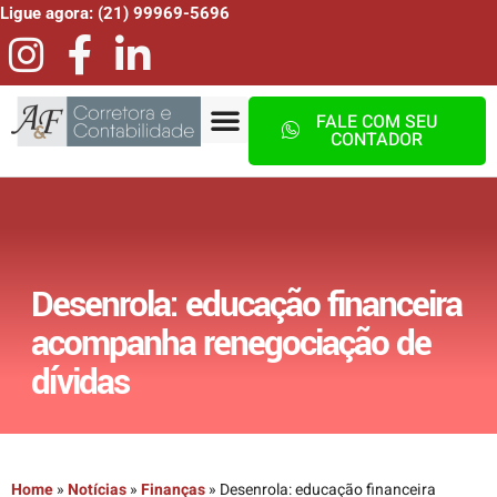
Ligue agora: (21) 99969-5696
FALE COM SEU
CONTADOR
Desenrola: educação financeira
acompanha renegociação de
dívidas
Home
»
Notícias
»
Finanças
»
Desenrola: educação financeira