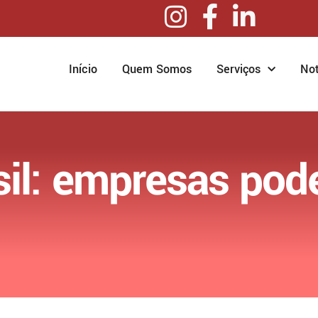
Início
Quem Somos
Serviços
Not
sil: empresas po