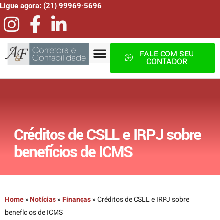
Ligue agora: (21) 99969-5696
FALE COM SEU
CONTADOR
Créditos de CSLL e IRPJ sobre
benefícios de ICMS
Home
»
Notícias
»
Finanças
»
Créditos de CSLL e IRPJ sobre
benefícios de ICMS