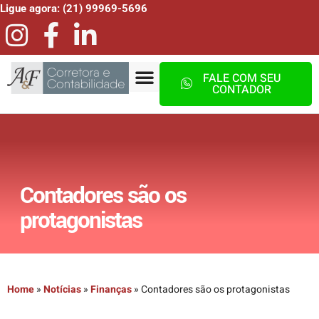
Ligue agora: (21) 99969-5696
FALE COM SEU
CONTADOR
Contadores são os
protagonistas
Home
»
Notícias
»
Finanças
»
Contadores são os protagonistas