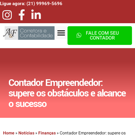
Ligue agora: (21) 99969-5696
FALE COM SEU
CONTADOR
Contador Empreendedor:
supere os obstáculos e alcance
o sucesso
Home
»
Notícias
»
Finanças
»
Contador Empreendedor: supere os