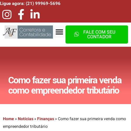
Ligue agora: (21) 99969-5696
FALE COM SEU
CONTADOR
Como fazer sua primeira venda
como empreendedor tributário
Home
»
Notícias
»
Finanças
»
Como fazer sua primeira venda como
empreendedor tributário