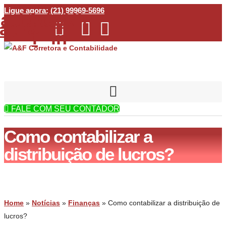
Ir
Ligue agora: (21) 99969-5696
acebook-
Linkedin-
tagram
para
f
in
o
conteúdo
FALE COM SEU CONTADOR
Como contabilizar a
distribuição de lucros?
Home
»
Notícias
»
Finanças
»
Como contabilizar a distribuição de
lucros?