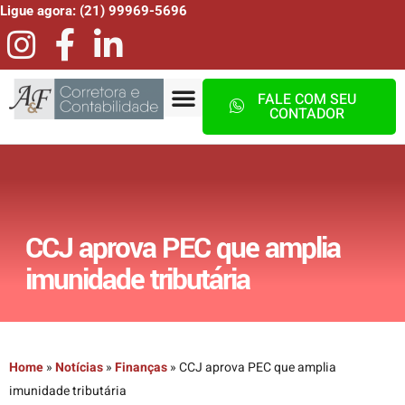
Ligue agora: (21) 99969-5696
FALE COM SEU
CONTADOR
CCJ aprova PEC que amplia
imunidade tributária
Home
»
Notícias
»
Finanças
»
CCJ aprova PEC que amplia
imunidade tributária