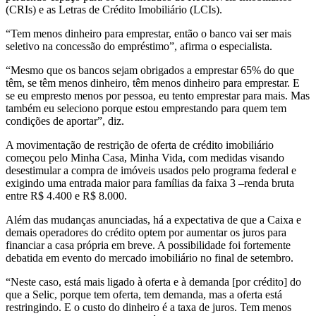
(CRIs) e as Letras de Crédito Imobiliário (LCIs).
“Tem menos dinheiro para emprestar, então o banco vai ser mais
seletivo na concessão do empréstimo”, afirma o especialista.
“Mesmo que os bancos sejam obrigados a emprestar 65% do que
têm, se têm menos dinheiro, têm menos dinheiro para emprestar. E
se eu empresto menos por pessoa, eu tento emprestar para mais. Mas
também eu seleciono porque estou emprestando para quem tem
condições de aportar”, diz.
A movimentação de restrição de oferta de crédito imobiliário
começou pelo Minha Casa, Minha Vida, com medidas visando
desestimular a compra de imóveis usados pelo programa federal e
exigindo uma entrada maior para famílias da faixa 3 –renda bruta
entre R$ 4.400 e R$ 8.000.
Além das mudanças anunciadas, há a expectativa de que a Caixa e
demais operadores do crédito optem por aumentar os juros para
financiar a casa própria em breve. A possibilidade foi fortemente
debatida em evento do mercado imobiliário no final de setembro.
“Neste caso, está mais ligado à oferta e à demanda [por crédito] do
que a Selic, porque tem oferta, tem demanda, mas a oferta está
restringindo. E o custo do dinheiro é a taxa de juros. Tem menos