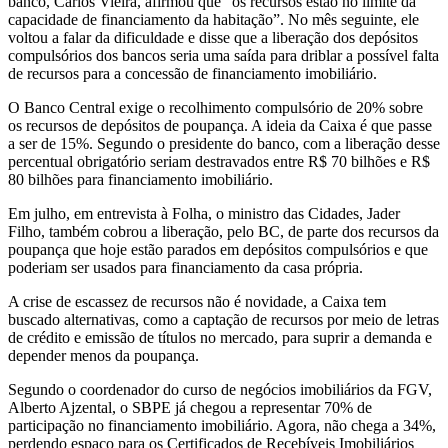
banco, Carlos Vieira, afirmou que “os recursos estão no limite da
capacidade de financiamento da habitação”. No mês seguinte, ele
voltou a falar da dificuldade e disse que a liberação dos depósitos
compulsórios dos bancos seria uma saída para driblar a possível falta
de recursos para a concessão de financiamento imobiliário.
O Banco Central exige o recolhimento compulsório de 20% sobre
os recursos de depósitos de poupança. A ideia da Caixa é que passe
a ser de 15%. Segundo o presidente do banco, com a liberação desse
percentual obrigatório seriam destravados entre R$ 70 bilhões e R$
80 bilhões para financiamento imobiliário.
Em julho, em entrevista à Folha, o ministro das Cidades, Jader
Filho, também cobrou a liberação, pelo BC, de parte dos recursos da
poupança que hoje estão parados em depósitos compulsórios e que
poderiam ser usados para financiamento da casa própria.
A crise de escassez de recursos não é novidade, a Caixa tem
buscado alternativas, como a captação de recursos por meio de letras
de crédito e emissão de títulos no mercado, para suprir a demanda e
depender menos da poupança.
Segundo o coordenador do curso de negócios imobiliários da FGV,
Alberto Ajzental, o SBPE já chegou a representar 70% de
participação no financiamento imobiliário. Agora, não chega a 34%,
perdendo espaço para os Certificados de Recebíveis Imobiliários