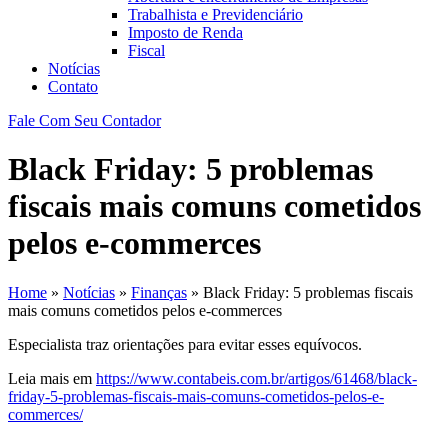
Trabalhista e Previdenciário
Imposto de Renda
Fiscal
Notícias
Contato
Fale Com Seu Contador
Black Friday: 5 problemas
fiscais mais comuns cometidos
pelos e-commerces
Home
»
Notícias
»
Finanças
»
Black Friday: 5 problemas fiscais
mais comuns cometidos pelos e-commerces
Especialista traz orientações para evitar esses equívocos.
Leia mais em
https://www.contabeis.com.br/artigos/61468/black-
friday-5-problemas-fiscais-mais-comuns-cometidos-pelos-e-
commerces/