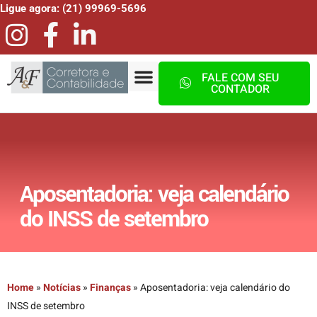
Ligue agora: (21) 99969-5696
FALE COM SEU
CONTADOR
Aposentadoria: veja calendário
do INSS de setembro
Home
»
Notícias
»
Finanças
»
Aposentadoria: veja calendário do
INSS de setembro