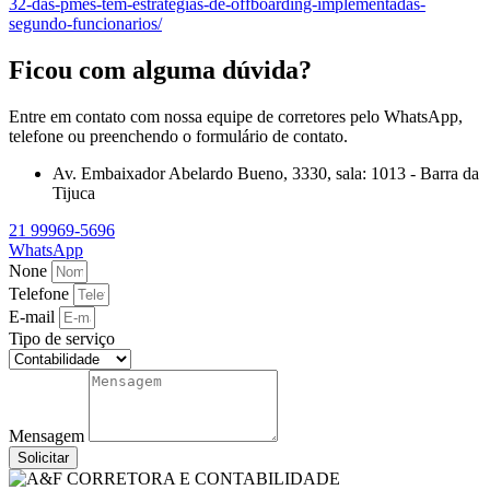
32-das-pmes-tem-estrategias-de-offboarding-implementadas-
segundo-funcionarios/
Ficou com alguma dúvida?
Entre em contato com nossa equipe de corretores pelo WhatsApp,
telefone ou preenchendo o formulário de contato.
Av. Embaixador Abelardo Bueno, 3330, sala: 1013 - Barra da
Tijuca
21 99969-5696
WhatsApp
None
Telefone
E-mail
Tipo de serviço
Mensagem
Solicitar