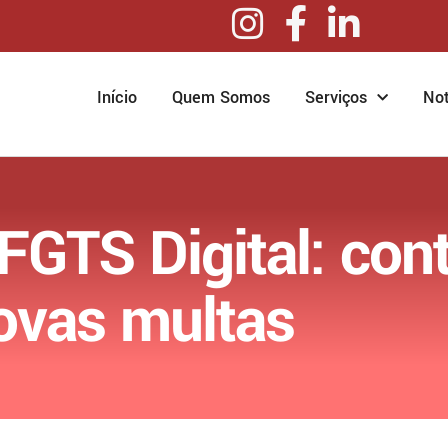
Início
Quem Somos
Serviços
Not
FGTS Digital: co
novas multas