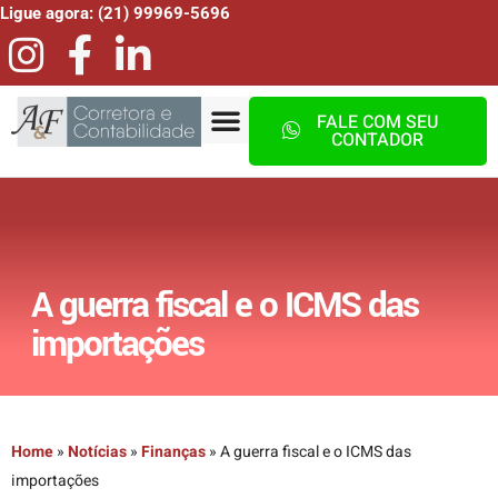
Ligue agora: (21) 99969-5696
FALE COM SEU
CONTADOR
A guerra fiscal e o ICMS das
importações
Home
»
Notícias
»
Finanças
»
A guerra fiscal e o ICMS das
importações